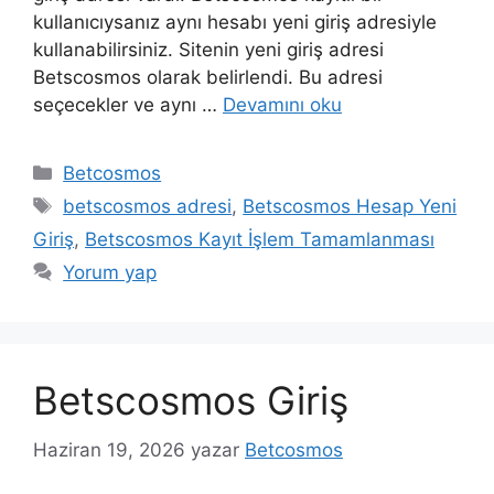
kullanıcıysanız aynı hesabı yeni giriş adresiyle
kullanabilirsiniz. Sitenin yeni giriş adresi
Betscosmos olarak belirlendi. Bu adresi
seçecekler ve aynı …
Devamını oku
Kategoriler
Betcosmos
Etiketler
betscosmos adresi
,
Betscosmos Hesap Yeni
Giriş
,
Betscosmos Kayıt İşlem Tamamlanması
Yorum yap
Betscosmos Giriş
Haziran 19, 2026
yazar
Betcosmos