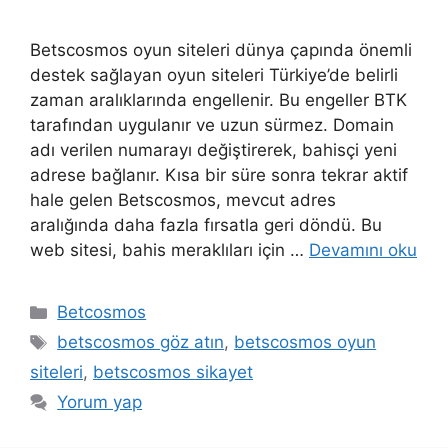
Betscosmos oyun siteleri dünya çapında önemli
destek sağlayan oyun siteleri Türkiye’de belirli
zaman aralıklarında engellenir. Bu engeller BTK
tarafından uygulanır ve uzun sürmez. Domain
adı verilen numarayı değiştirerek, bahisçi yeni
adrese bağlanır. Kısa bir süre sonra tekrar aktif
hale gelen Betscosmos, mevcut adres
aralığında daha fazla fırsatla geri döndü. Bu
web sitesi, bahis meraklıları için …
Devamını oku
Kategoriler
Betcosmos
Etiketler
betscosmos göz atın
,
betscosmos oyun
siteleri
,
betscosmos sikayet
Yorum yap