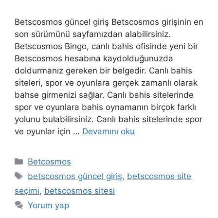
Betscosmos güncel giriş Betscosmos girişinin en
son sürümünü sayfamızdan alabilirsiniz.
Betscosmos Bingo, canlı bahis ofisinde yeni bir
Betscosmos hesabına kaydolduğunuzda
doldurmanız gereken bir belgedir. Canlı bahis
siteleri, spor ve oyunlara gerçek zamanlı olarak
bahse girmenizi sağlar. Canlı bahis sitelerinde
spor ve oyunlara bahis oynamanın birçok farklı
yolunu bulabilirsiniz. Canlı bahis sitelerinde spor
ve oyunlar için …
Devamını oku
Kategoriler
Betcosmos
Etiketler
betscosmos güncel giriş
,
betscosmos site
seçimi
,
betscosmos sitesi
Yorum yap