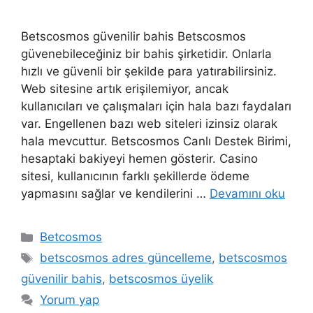
Betscosmos güvenilir bahis Betscosmos
güvenebileceğiniz bir bahis şirketidir. Onlarla
hızlı ve güvenli bir şekilde para yatırabilirsiniz.
Web sitesine artık erişilemiyor, ancak
kullanıcıları ve çalışmaları için hala bazı faydaları
var. Engellenen bazı web siteleri izinsiz olarak
hala mevcuttur. Betscosmos Canlı Destek Birimi,
hesaptaki bakiyeyi hemen gösterir. Casino
sitesi, kullanıcının farklı şekillerde ödeme
yapmasını sağlar ve kendilerini …
Devamını oku
Kategoriler
Betcosmos
Etiketler
betscosmos adres güncelleme
,
betscosmos
güvenilir bahis
,
betscosmos üyelik
Yorum yap