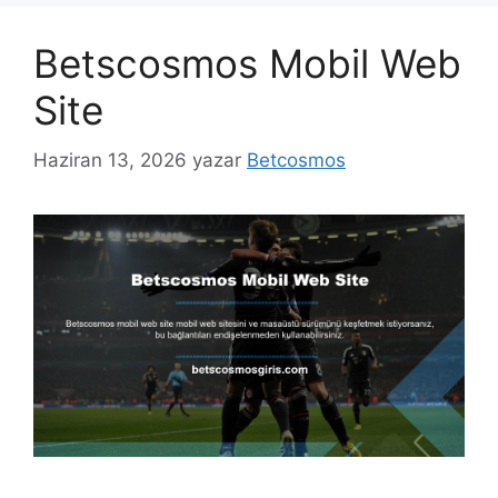
Betscosmos Mobil Web
Site
Haziran 13, 2026
yazar
Betcosmos