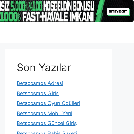
Son Yazılar
Betscosmos Adresi
Betscosmos Giriş
Betscosmos Oyun Ödülleri
Betscosmos Mobil Yeni
Betscosmos Güncel Giriş
Betscosmos Bahis Şirketi