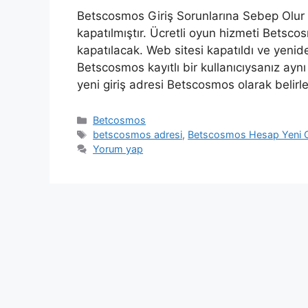
Betscosmos Giriş Sorunlarına Sebep Olur 
kapatılmıştır. Ücretli oyun hizmeti Betsco
kapatılacak. Web sitesi kapatıldı ve yeniden
Betscosmos kayıtlı bir kullanıcıysanız aynı 
yeni giriş adresi Betscosmos olarak belir
Kategoriler
Betcosmos
Etiketler
betscosmos adresi
,
Betscosmos Hesap Yeni G
Yorum yap