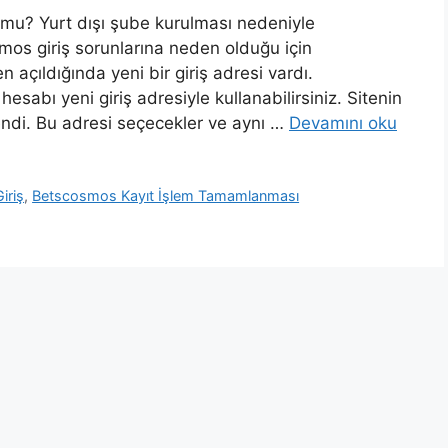
mu? Yurt dışı şube kurulması nedeniyle
smos giriş sorunlarına neden olduğu için
 açıldığında yeni bir giriş adresi vardı.
hesabı yeni giriş adresiyle kullanabilirsiniz. Sitenin
lendi. Bu adresi seçecekler ve aynı …
Devamını oku
iriş
,
Betscosmos Kayıt İşlem Tamamlanması