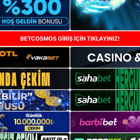
BETCOSMOS GİRİŞ İÇİN TIKLAYINIZ!