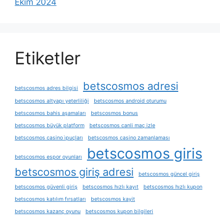
Ekim 2024
Etiketler
betscosmos adresi
betscosmos adres bilgisi
betscosmos altyapı yeterliliği
betscosmos android oturumu
betscosmos bahis aşamaları
betscosmos bonus
betscosmos büyük platform
betscosmos canli maç izle
betscosmos casino i̇puçları
betscosmos casino zamanlaması
betscosmos giris
betscosmos espor oyunları
betscosmos giriş adresi
betscosmos güncel giriş
betscosmos güvenli giriş
betscosmos hızlı kayıt
betscosmos hızlı kupon
betscosmos katılım fırsatları
betscosmos kayit
betscosmos kazanç oyunu
betscosmos kupon bilgileri