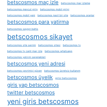
betscosmos maç izle
betscosmos maç i̇zleme
betscosmos mevcut giriş
betscosmos mobil girişi
betscosmos mobil yeni
betscosmos nasil bir site
betscosmos oranlar
betscosmos para yatirma
betscosmos saygın bahis
betscosmos sikayet
betscosmos site seçimi
betscosmos sitesi
betscosmos tv
betscosmos tv canli maç izle
betscosmos whatsapp
betscosmos yatırım seçenekleri
betscosmos yeni adresi
betscosmos çevrimiçi güven
betscosmos ücretsiz kullanım
betscosmos üyelik
girisi betscosmos
giris yap betscosmos
twitter betscosmos
yeni giris betscosmos