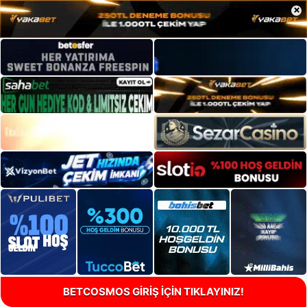
×
BETCOSMOS GİRİŞ İÇİN TIKLAYINIZ!