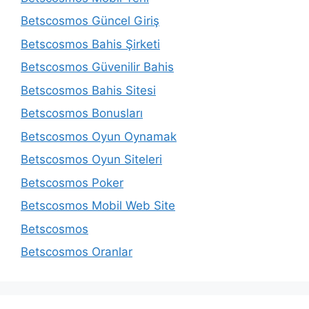
Betscosmos Güncel Giriş
Betscosmos Bahis Şirketi
Betscosmos Güvenilir Bahis
Betscosmos Bahis Sitesi
Betscosmos Bonusları
Betscosmos Oyun Oynamak
Betscosmos Oyun Siteleri
Betscosmos Poker
Betscosmos Mobil Web Site
Betscosmos
Betscosmos Oranlar