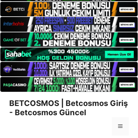
İçeriğe
BETCOSMOS | Betcosmos Giriş
atla
- Betcosmos Güncel
Menü