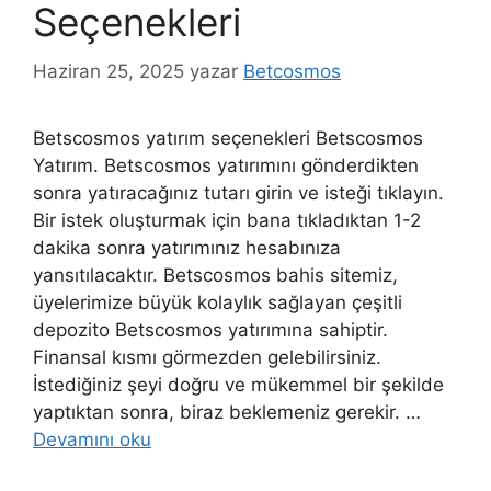
Seçenekleri
Haziran 25, 2025
yazar
Betcosmos
Betscosmos yatırım seçenekleri Betscosmos
Yatırım. Betscosmos yatırımını gönderdikten
sonra yatıracağınız tutarı girin ve isteği tıklayın.
Bir istek oluşturmak için bana tıkladıktan 1-2
dakika sonra yatırımınız hesabınıza
yansıtılacaktır. Betscosmos bahis sitemiz,
üyelerimize büyük kolaylık sağlayan çeşitli
depozito Betscosmos yatırımına sahiptir.
Finansal kısmı görmezden gelebilirsiniz.
İstediğiniz şeyi doğru ve mükemmel bir şekilde
yaptıktan sonra, biraz beklemeniz gerekir. …
Devamını oku