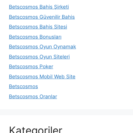
Betscosmos Bahis Şirketi
Betscosmos Güvenilir Bahis
Betscosmos Bahis Sitesi
Betscosmos Bonusları
Betscosmos Oyun Oynamak
Betscosmos Oyun Siteleri
Betscosmos Poker
Betscosmos Mobil Web Site
Betscosmos
Betscosmos Oranlar
Kategoriler