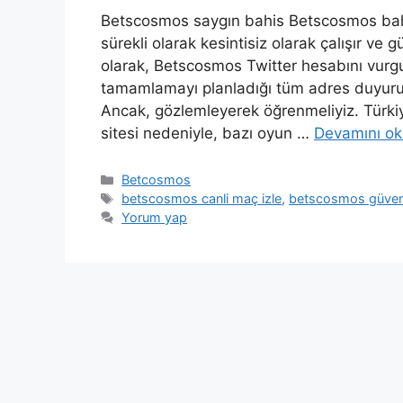
Betscosmos saygın bahis Betscosmos bahis
sürekli olarak kesintisiz olarak çalışır ve 
olarak, Betscosmos Twitter hesabını vurg
tamamlamayı planladığı tüm adres duyurul
Ancak, gözlemleyerek öğrenmeliyiz. Türkiy
sitesi nedeniyle, bazı oyun …
Devamını ok
Kategoriler
Betcosmos
Etiketler
betscosmos canli maç izle
,
betscosmos güvenli
Yorum yap