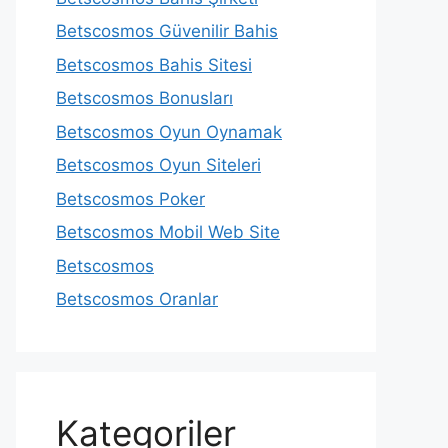
Betscosmos Güvenilir Bahis
Betscosmos Bahis Sitesi
Betscosmos Bonusları
Betscosmos Oyun Oynamak
Betscosmos Oyun Siteleri
Betscosmos Poker
Betscosmos Mobil Web Site
Betscosmos
Betscosmos Oranlar
Kategoriler