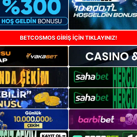
BETCOSMOS GİRİŞ İÇİN TIKLAYINIZ!