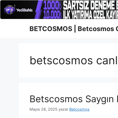
İçeriğe
BETCOSMOS | Betcosmos Gi
atla
betscosmos canli
Betscosmos Saygın 
Mayıs 28, 2025
yazar
Betcosmos