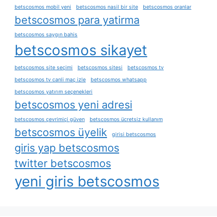
betscosmos mobil yeni
betscosmos nasil bir site
betscosmos oranlar
betscosmos para yatirma
betscosmos saygın bahis
betscosmos sikayet
betscosmos site seçimi
betscosmos sitesi
betscosmos tv
betscosmos tv canli maç izle
betscosmos whatsapp
betscosmos yatırım seçenekleri
betscosmos yeni adresi
betscosmos çevrimiçi güven
betscosmos ücretsiz kullanım
betscosmos üyelik
girisi betscosmos
giris yap betscosmos
twitter betscosmos
yeni giris betscosmos