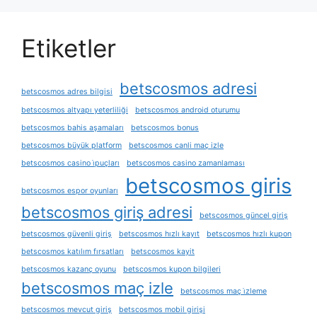
Etiketler
betscosmos adresi
betscosmos adres bilgisi
betscosmos altyapı yeterliliği
betscosmos android oturumu
betscosmos bahis aşamaları
betscosmos bonus
betscosmos büyük platform
betscosmos canli maç izle
betscosmos casino i̇puçları
betscosmos casino zamanlaması
betscosmos giris
betscosmos espor oyunları
betscosmos giriş adresi
betscosmos güncel giriş
betscosmos güvenli giriş
betscosmos hızlı kayıt
betscosmos hızlı kupon
betscosmos katılım fırsatları
betscosmos kayit
betscosmos kazanç oyunu
betscosmos kupon bilgileri
betscosmos maç izle
betscosmos maç i̇zleme
betscosmos mevcut giriş
betscosmos mobil girişi