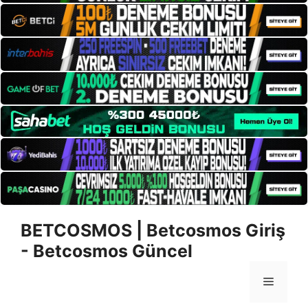
İçeriğe
BETCOSMOS | Betcosmos Giriş
atla
- Betcosmos Güncel
Menü