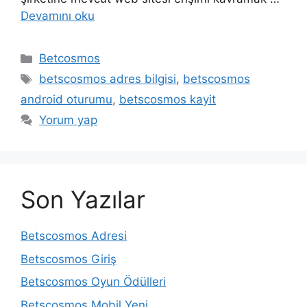
Devamını oku
Kategoriler
Betcosmos
Etiketler
betscosmos adres bilgisi
,
betscosmos
android oturumu
,
betscosmos kayit
Yorum yap
Son Yazılar
Betscosmos Adresi
Betscosmos Giriş
Betscosmos Oyun Ödülleri
Betscosmos Mobil Yeni