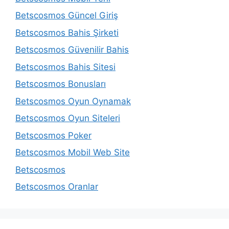
Betscosmos Güncel Giriş
Betscosmos Bahis Şirketi
Betscosmos Güvenilir Bahis
Betscosmos Bahis Sitesi
Betscosmos Bonusları
Betscosmos Oyun Oynamak
Betscosmos Oyun Siteleri
Betscosmos Poker
Betscosmos Mobil Web Site
Betscosmos
Betscosmos Oranlar