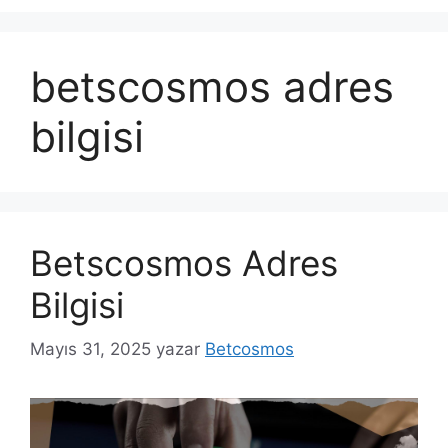
betscosmos adres
bilgisi
Betscosmos Adres
Bilgisi
Mayıs 31, 2025
yazar
Betcosmos