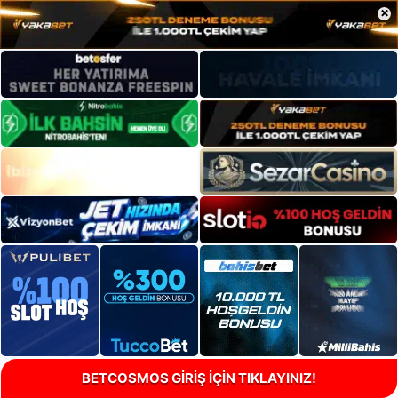
×
BETCOSMOS GİRİŞ İÇİN TIKLAYINIZ!