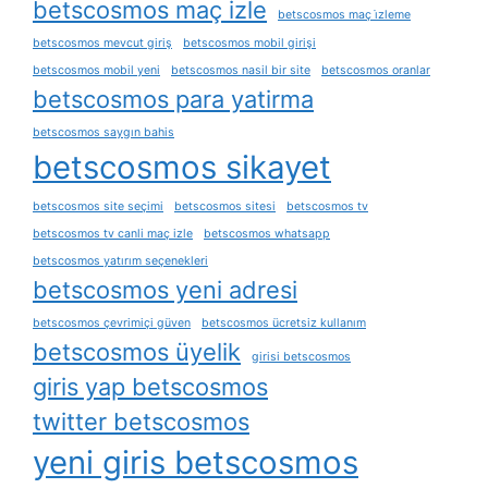
betscosmos maç izle
betscosmos maç i̇zleme
betscosmos mevcut giriş
betscosmos mobil girişi
betscosmos mobil yeni
betscosmos nasil bir site
betscosmos oranlar
betscosmos para yatirma
betscosmos saygın bahis
betscosmos sikayet
betscosmos site seçimi
betscosmos sitesi
betscosmos tv
betscosmos tv canli maç izle
betscosmos whatsapp
betscosmos yatırım seçenekleri
betscosmos yeni adresi
betscosmos çevrimiçi güven
betscosmos ücretsiz kullanım
betscosmos üyelik
girisi betscosmos
giris yap betscosmos
twitter betscosmos
yeni giris betscosmos