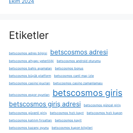
Ekim 2024
Etiketler
betscosmos adresi
betscosmos adres bilgisi
betscosmos altyapı yeterliliği
betscosmos android oturumu
betscosmos bahis aşamaları
betscosmos bonus
betscosmos büyük platform
betscosmos canli maç izle
betscosmos casino i̇puçları
betscosmos casino zamanlaması
betscosmos giris
betscosmos espor oyunları
betscosmos giriş adresi
betscosmos güncel giriş
betscosmos güvenli giriş
betscosmos hızlı kayıt
betscosmos hızlı kupon
betscosmos katılım fırsatları
betscosmos kayit
betscosmos kazanç oyunu
betscosmos kupon bilgileri