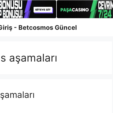
riş - Betcosmos Güncel
s aşamaları
şamaları