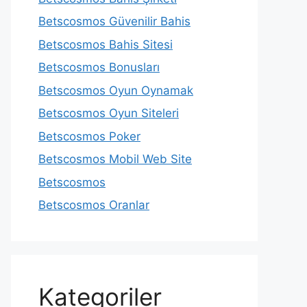
Betscosmos Güvenilir Bahis
Betscosmos Bahis Sitesi
Betscosmos Bonusları
Betscosmos Oyun Oynamak
Betscosmos Oyun Siteleri
Betscosmos Poker
Betscosmos Mobil Web Site
Betscosmos
Betscosmos Oranlar
Kategoriler