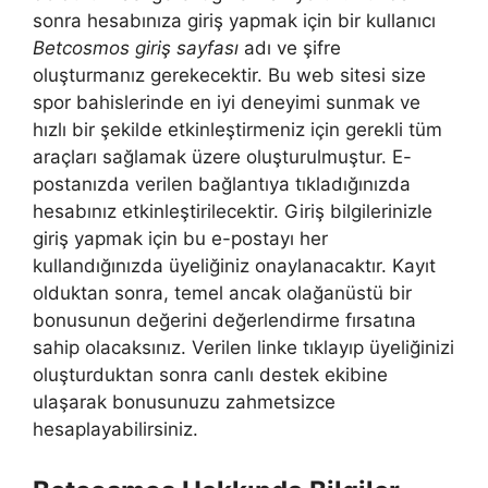
sonra hesabınıza giriş yapmak için bir kullanıcı
Betcosmos giriş sayfası
adı ve şifre
oluşturmanız gerekecektir. Bu web sitesi size
spor bahislerinde en iyi deneyimi sunmak ve
hızlı bir şekilde etkinleştirmeniz için gerekli tüm
araçları sağlamak üzere oluşturulmuştur. E-
postanızda verilen bağlantıya tıkladığınızda
hesabınız etkinleştirilecektir. Giriş bilgilerinizle
giriş yapmak için bu e-postayı her
kullandığınızda üyeliğiniz onaylanacaktır. Kayıt
olduktan sonra, temel ancak olağanüstü bir
bonusunun değerini değerlendirme fırsatına
sahip olacaksınız. Verilen linke tıklayıp üyeliğinizi
oluşturduktan sonra canlı destek ekibine
ulaşarak bonusunuzu zahmetsizce
hesaplayabilirsiniz.