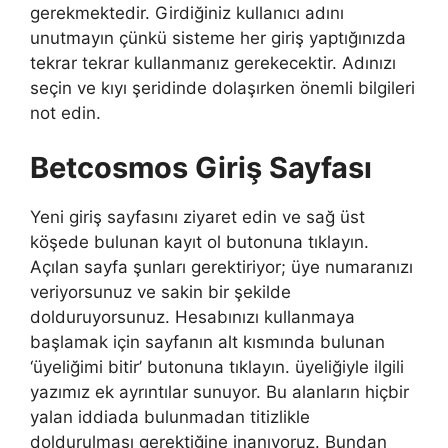
gerekmektedir. Girdiğiniz kullanıcı adını
unutmayın çünkü sisteme her giriş yaptığınızda
tekrar tekrar kullanmanız gerekecektir. Adınızı
seçin ve kıyı şeridinde dolaşırken önemli bilgileri
not edin.
Betcosmos Giriş Sayfası
Yeni giriş sayfasını ziyaret edin ve sağ üst
köşede bulunan kayıt ol butonuna tıklayın.
Açılan sayfa şunları gerektiriyor; üye numaranızı
veriyorsunuz ve sakin bir şekilde
dolduruyorsunuz. Hesabınızı kullanmaya
başlamak için sayfanın alt kısmında bulunan
‘üyeliğimi bitir’ butonuna tıklayın. üyeliğiyle ilgili
yazımız ek ayrıntılar sunuyor. Bu alanların hiçbir
yalan iddiada bulunmadan titizlikle
doldurulması gerektiğine inanıyoruz. Bundan