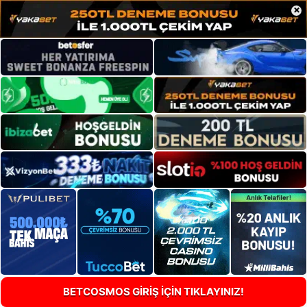
×
BETCOSMOS GİRİŞ İÇİN TIKLAYINIZ!