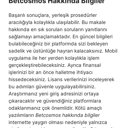
Betcosmos Hakkında Bilgiler
Başarılı sonuçlara, yerleşik prosedürler
aracılığıyla kolaylıkla ulaşılabilir. Bu makale
hakkında en sık sorulan soruların yanıtlarını
sağlamayı amaçlamaktadır. En güncel bilgileri
bulabileceğiniz bir platformda sizi bekleyen
sadelik ve üstünlüğe hayran kalacaksınız. Mobil
uygulama ile her yerden kolaylıkla işlem
gerçekleştirebileceksiniz. Ayrıca finansal
işlerinizi bir an önce halletme ihtiyacı
hissedeceksiniz. Lisans verilerinizi inceleyerek
bu adımları güvenle uygulayabilirsiniz.
Araştırmanız yeni giriş adresinizi ortaya
çıkaracaktır ve güvendiğiniz platformlara
odaklanmanız çok önemlidir. Kötü amaçlı
yazılımların
Betcosmos hakkında bilgiler
internette yaygın olması nedeniyle yalnızca