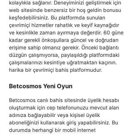
kolaylıkla sağlanır. Deneyiminizi geliştirmek için
web sitesinde benzersiz bir hoş geldin bonusu
keşfedebilirsiniz. Bu platformda sunulan
çevrimiçi hizmetler rahatlık ve keyif kaynağıdır
ve kesinlikle zaman ayırmaya değerdir. 60 güne
kadar gerekli önkoşullara güncel ve doğrudan
erişime sahip olmanız gerekir. Önceki bağlantı
düzgün çalışmıyorsa, paylaşıldığı platformdaki
çalışmalarınızı kesintiye uğratmaktan kaçının.
harika bir çevrimiçi bahis platformudur.
Betcosmos Yeni Oyun
Betcosmos canlı bahis sitesinde üyelik hesabı
oluşturmak için cep telefonunuzu mevcut alan
adınıza bağlayabilir veya kişisel üyelik
aboneliğinizi kullanarak giriş yapabilirsiniz. Bu
durumda herhangi bir mobil internet