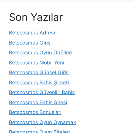
Son Yazılar
Betscosmos Adresi
Betscosmos Giriş
Betscosmos Oyun Ödülleri
Betscosmos Mobil Yeni
Betscosmos Güncel Giriş
Betscosmos Bahis Şirketi
Betscosmos Güvenilir Bahis
Betscosmos Bahis Sitesi
Betscosmos Bonusları
Betscosmos Oyun Oynamak
Betscosmos Oyun Siteleri