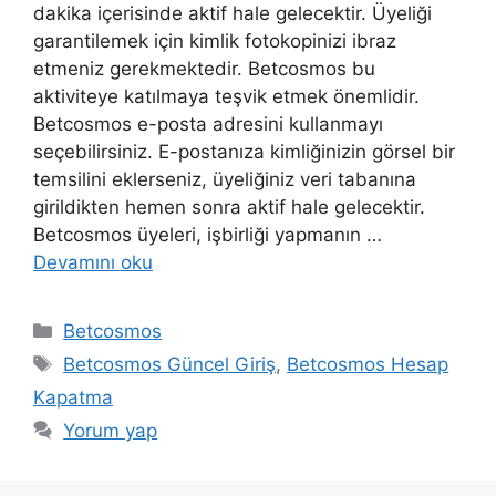
dakika içerisinde aktif hale gelecektir. Üyeliği
garantilemek için kimlik fotokopinizi ibraz
etmeniz gerekmektedir. Betcosmos bu
aktiviteye katılmaya teşvik etmek önemlidir.
Betcosmos e-posta adresini kullanmayı
seçebilirsiniz. E-postanıza kimliğinizin görsel bir
temsilini eklerseniz, üyeliğiniz veri tabanına
girildikten hemen sonra aktif hale gelecektir.
Betcosmos üyeleri, işbirliği yapmanın …
Devamını oku
Kategoriler
Betcosmos
Etiketler
Betcosmos Güncel Giriş
,
Betcosmos Hesap
Kapatma
Yorum yap