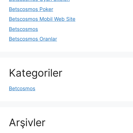
Betscosmos Poker
Betscosmos Mobil Web Site
Betscosmos
Betscosmos Oranlar
Kategoriler
Betcosmos
Arşivler