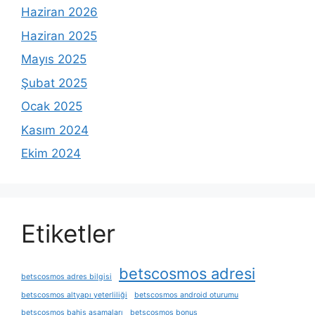
Haziran 2026
Haziran 2025
Mayıs 2025
Şubat 2025
Ocak 2025
Kasım 2024
Ekim 2024
Etiketler
betscosmos adresi
betscosmos adres bilgisi
betscosmos altyapı yeterliliği
betscosmos android oturumu
betscosmos bahis aşamaları
betscosmos bonus