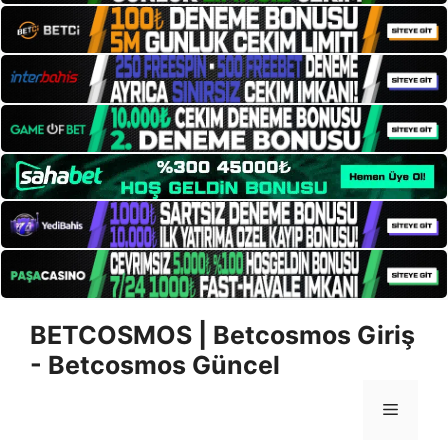
İçeriğe
BETCOSMOS | Betcosmos Giriş
atla
- Betcosmos Güncel
Menü