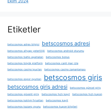
Ekim 2024
Etiketler
betscosmos adresi
betscosmos adres bilgisi
betscosmos altyapı yeterliliği
betscosmos android oturumu
betscosmos bahis aşamaları
betscosmos bonus
betscosmos büyük platform
betscosmos canli maç izle
betscosmos casino i̇puçları
betscosmos casino zamanlaması
betscosmos giris
betscosmos espor oyunları
betscosmos giriş adresi
betscosmos güncel giriş
betscosmos güvenli giriş
betscosmos hızlı kayıt
betscosmos hızlı kupon
betscosmos katılım fırsatları
betscosmos kayit
betscosmos kazanç oyunu
betscosmos kupon bilgileri