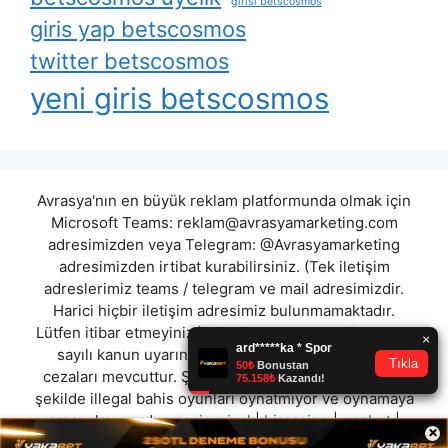
girisi betscosmos
giris yap betscosmos
twitter betscosmos
yeni giris betscosmos
Avrasya'nın en büyük reklam platformunda olmak için
Microsoft Teams:
reklam@avrasyamarketing.com
adresimizden veya Telegram: @Avrasyamarketing
adresimizden irtibat kurabilirsiniz. (Tek iletişim
adreslerimiz teams / telegram ve mail adresimizdir.
Harici hiçbir iletişim adresimiz bulunmamaktadır.
Lütfen itibar etmeyiniz.) Türkiye yasalarına göre 7258
sayılı kanun uyarınca yasa dışı bahis oynamanın
cezaları mevcuttur. Şu an bulunduğunuz site hiç bir
şekilde illegal bahis oyunları oynatmıyor ve oynamaya
aracı olmuyordur.
casinoriyal
|
bircasino
|
pozbet
|
×
betwild
|
siyahbet
|
betkorner
|
elipsbet
|
viracasino