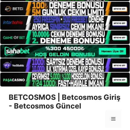
İçeriğe
BETCOSMOS | Betcosmos Giriş
atla
- Betcosmos Güncel
Menü