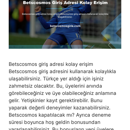
Betscosmos giriş adresi kolay erişim
Betscosmos giriş adresini kullanarak kolaylıkla
ulaşabilirsiniz. Türkçe yer aldığı için işiniz
zahmetsiz olacaktır. Bu, üyelerini anında
görebileceğiniz ve üye olabileceğiniz anlamına
gelir. Yetişkinler kayıt gerektirebilir. Bunu
yaparak değerli deneyimler kazanabilirsiniz.
Betscosmos kapatılacak mı? Ayrıca deneme
süresi boyunca hoş geldin bonusundan
yararlanabilirsiniz. Bu bonusların yeni üyelere