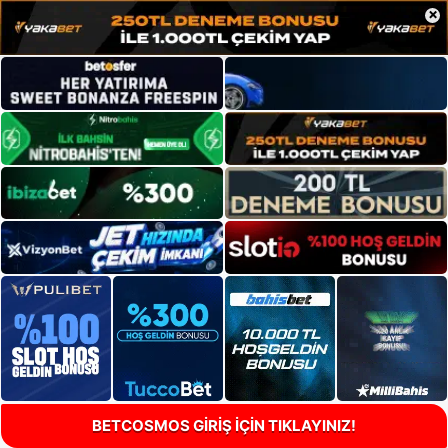
×
BETCOSMOS GİRİŞ İÇİN TIKLAYINIZ!