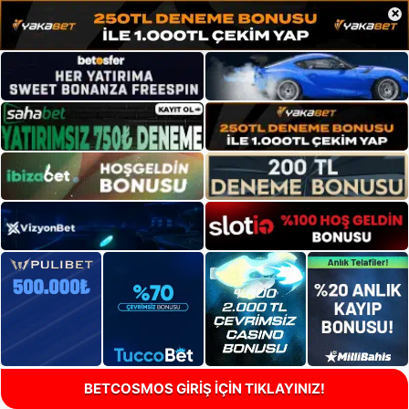
×
BETCOSMOS GİRİŞ İÇİN TIKLAYINIZ!