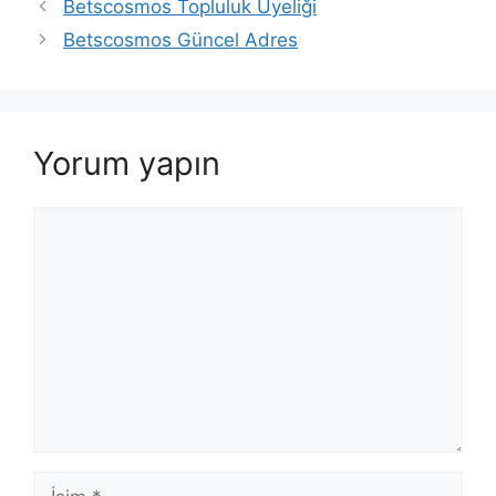
Betscosmos Topluluk Üyeliği
Betscosmos Güncel Adres
Yorum yapın
Yorum
İsim