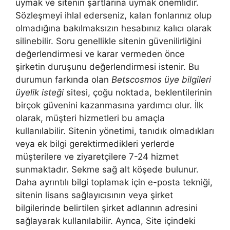
uymak ve sitenin şartlarına uymak önemlidir.
Sözleşmeyi ihlal ederseniz, kalan fonlarınız olup
olmadığına bakılmaksızın hesabınız kalıcı olarak
silinebilir. Soru genellikle sitenin güvenilirliğini
değerlendirmesi ve karar vermeden önce
şirketin duruşunu değerlendirmesi istenir. Bu
durumun farkında olan
Betscosmos üye bilgileri
üyelik isteği
sitesi, çoğu noktada, beklentilerinin
birçok güvenini kazanmasına yardımcı olur. İlk
olarak, müşteri hizmetleri bu amaçla
kullanılabilir. Sitenin yönetimi, tanıdık olmadıkları
veya ek bilgi gerektirmedikleri yerlerde
müşterilere ve ziyaretçilere 7-24 hizmet
sunmaktadır. Sekme sağ alt köşede bulunur.
Daha ayrıntılı bilgi toplamak için e-posta tekniği,
sitenin lisans sağlayıcısının veya şirket
bilgilerinde belirtilen şirket adlarının adresini
sağlayarak kullanılabilir. Ayrıca, Site içindeki