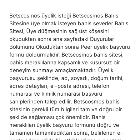
Betscosmos üyelik isteği Betscosmos Bahis
Sitesine üye olmak isteyen bahis severler Bahis
Sitesi, Üye düğmesinin sağ üst köşesini
okuduktan sonra ana sayfadaki Duyurular
Bölümünü Okuduktan sonra Peer üyelik başvuru
formu doldurmalıdır. Betscosmos bahis sitesi,
bahis meraklılarına kapsamlı ve kusursuz bir
deneyim sunmayı amaçlamaktadır. Üyelik
başvurusu şeklinde, ad, soyadı, doğum tarihi,
adres detayları, e -posta adresi, telefon
numarası ve kimlik numarası başvuru
sahiplerinden talep edilir. Betscosmos bahis
sitesinin gerekli tüm bilgileri tam ve doğru bir
şekilde sağlaması çok önemlidir. Bahis
meraklıları üyelik başvuru formunu doğru ve
tamamen tamamladıktan sonra, belirlenen e-