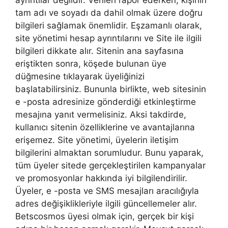
tam adı ve soyadı da dahil olmak üzere doğru
bilgileri sağlamak önemlidir. Eşzamanlı olarak,
site yönetimi hesap ayrıntılarını ve Site ile ilgili
bilgileri dikkate alır. Sitenin ana sayfasına
eriştikten sonra, köşede bulunan üye
düğmesine tıklayarak üyeliğinizi
başlatabilirsiniz. Bununla birlikte, web sitesinin
e -posta adresinize gönderdiği etkinleştirme
mesajına yanıt vermelisiniz. Aksi takdirde,
kullanıcı sitenin özelliklerine ve avantajlarına
erişemez. Site yönetimi, üyelerin iletişim
bilgilerini almaktan sorumludur. Bunu yaparak,
tüm üyeler sitede gerçekleştirilen kampanyalar
ve promosyonlar hakkında iyi bilgilendirilir.
Üyeler, e -posta ve SMS mesajları aracılığıyla
adres değişiklikleriyle ilgili güncellemeler alır.
Betscosmos üyesi olmak için, gerçek bir kişi