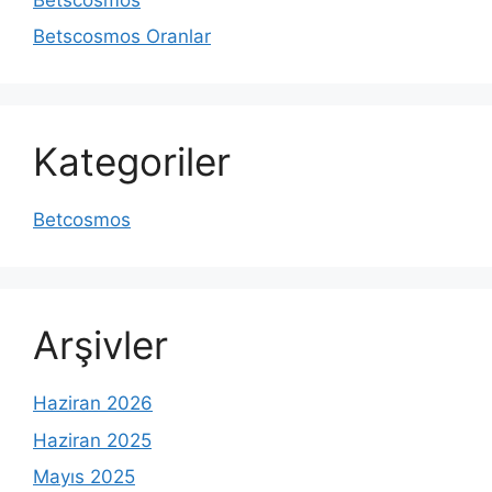
Betscosmos Oranlar
Kategoriler
Betcosmos
Arşivler
Haziran 2026
Haziran 2025
Mayıs 2025