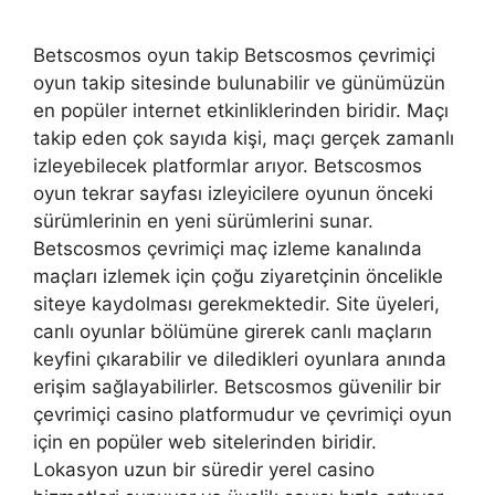
Betscosmos oyun takip Betscosmos çevrimiçi
oyun takip sitesinde bulunabilir ve günümüzün
en popüler internet etkinliklerinden biridir. Maçı
takip eden çok sayıda kişi, maçı gerçek zamanlı
izleyebilecek platformlar arıyor. Betscosmos
oyun tekrar sayfası izleyicilere oyunun önceki
sürümlerinin en yeni sürümlerini sunar.
Betscosmos çevrimiçi maç izleme kanalında
maçları izlemek için çoğu ziyaretçinin öncelikle
siteye kaydolması gerekmektedir. Site üyeleri,
canlı oyunlar bölümüne girerek canlı maçların
keyfini çıkarabilir ve diledikleri oyunlara anında
erişim sağlayabilirler. Betscosmos güvenilir bir
çevrimiçi casino platformudur ve çevrimiçi oyun
için en popüler web sitelerinden biridir.
Lokasyon uzun bir süredir yerel casino