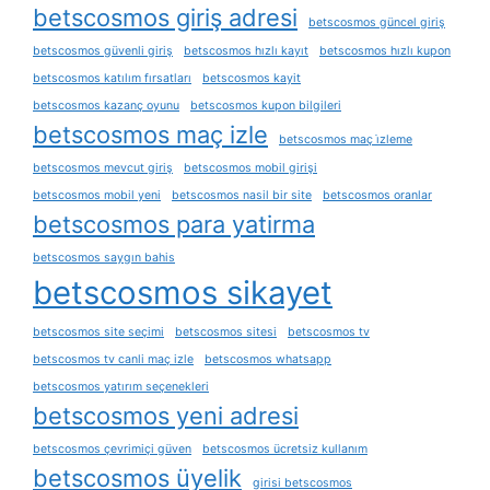
betscosmos giriş adresi
betscosmos güncel giriş
betscosmos güvenli giriş
betscosmos hızlı kayıt
betscosmos hızlı kupon
betscosmos katılım fırsatları
betscosmos kayit
betscosmos kazanç oyunu
betscosmos kupon bilgileri
betscosmos maç izle
betscosmos maç i̇zleme
betscosmos mevcut giriş
betscosmos mobil girişi
betscosmos mobil yeni
betscosmos nasil bir site
betscosmos oranlar
betscosmos para yatirma
betscosmos saygın bahis
betscosmos sikayet
betscosmos site seçimi
betscosmos sitesi
betscosmos tv
betscosmos tv canli maç izle
betscosmos whatsapp
betscosmos yatırım seçenekleri
betscosmos yeni adresi
betscosmos çevrimiçi güven
betscosmos ücretsiz kullanım
betscosmos üyelik
girisi betscosmos