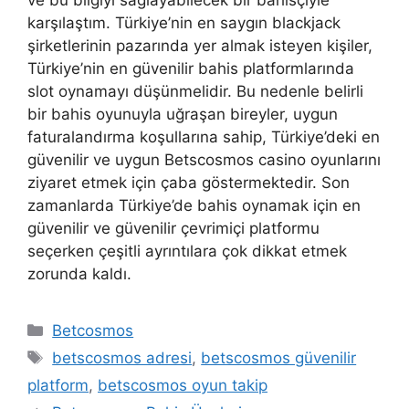
karşılaştım. Türkiye’nin en saygın blackjack
şirketlerinin pazarında yer almak isteyen kişiler,
Türkiye’nin en güvenilir bahis platformlarında
slot oynamayı düşünmelidir. Bu nedenle belirli
bir bahis oyunuyla uğraşan bireyler, uygun
faturalandırma koşullarına sahip, Türkiye’deki en
güvenilir ve uygun Betscosmos casino oyunlarını
ziyaret etmek için çaba göstermektedir. Son
zamanlarda Türkiye’de bahis oynamak için en
güvenilir ve güvenilir çevrimiçi platformu
seçerken çeşitli ayrıntılara çok dikkat etmek
zorunda kaldı.
Kategoriler
Betcosmos
Etiketler
betscosmos adresi
,
betscosmos güvenilir
platform
,
betscosmos oyun takip