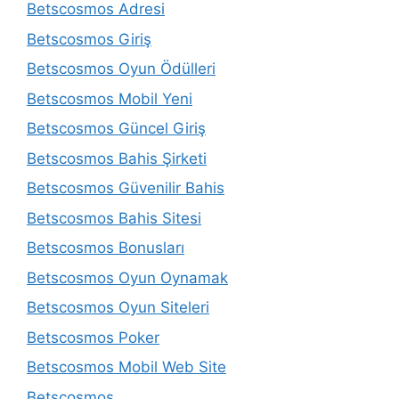
Betscosmos Adresi
Betscosmos Giriş
Betscosmos Oyun Ödülleri
Betscosmos Mobil Yeni
Betscosmos Güncel Giriş
Betscosmos Bahis Şirketi
Betscosmos Güvenilir Bahis
Betscosmos Bahis Sitesi
Betscosmos Bonusları
Betscosmos Oyun Oynamak
Betscosmos Oyun Siteleri
Betscosmos Poker
Betscosmos Mobil Web Site
Betscosmos