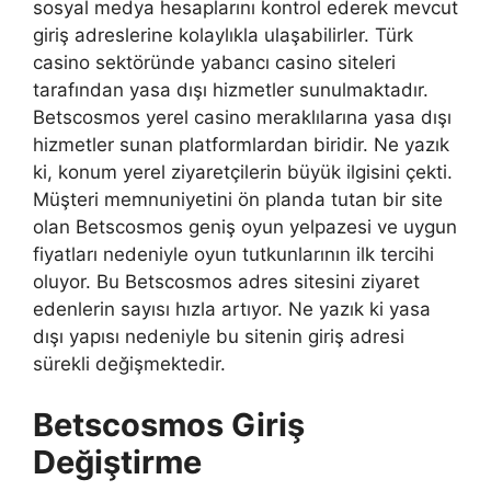
sosyal medya hesaplarını kontrol ederek mevcut
giriş adreslerine kolaylıkla ulaşabilirler. Türk
casino sektöründe yabancı casino siteleri
tarafından yasa dışı hizmetler sunulmaktadır.
Betscosmos yerel casino meraklılarına yasa dışı
hizmetler sunan platformlardan biridir. Ne yazık
ki, konum yerel ziyaretçilerin büyük ilgisini çekti.
Müşteri memnuniyetini ön planda tutan bir site
olan Betscosmos geniş oyun yelpazesi ve uygun
fiyatları nedeniyle oyun tutkunlarının ilk tercihi
oluyor. Bu Betscosmos adres sitesini ziyaret
edenlerin sayısı hızla artıyor. Ne yazık ki yasa
dışı yapısı nedeniyle bu sitenin giriş adresi
sürekli değişmektedir.
Betscosmos Giriş
Değiştirme